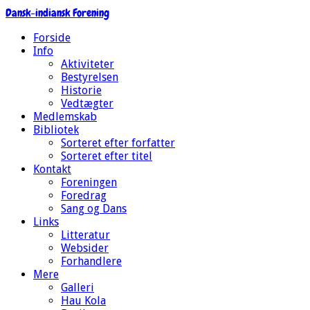
Dansk-indiansk Forening
Forside
Info
Aktiviteter
Bestyrelsen
Historie
Vedtægter
Medlemskab
Bibliotek
Sorteret efter forfatter
Sorteret efter titel
Kontakt
Foreningen
Foredrag
Sang og Dans
Links
Litteratur
Websider
Forhandlere
Mere
Galleri
Hau Kola