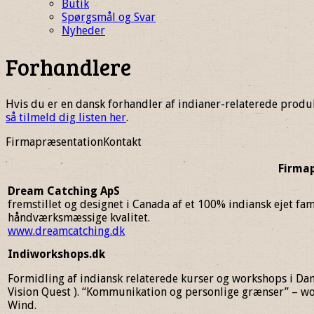
Butik
Spørgsmål og Svar
Nyheder
Forhandlere
Hvis du er en dansk forhandler af indianer-relaterede prod
så tilmeld dig listen her
.
FirmapræsentationKontakt
Firma
Dream Catching ApS
fremstillet og designet i Canada af et 100% indiansk ejet fa
håndværksmæssige kvalitet.
www.dreamcatching.dk
Indiworkshops.dk
Formidling af indiansk relaterede kurser og workshops i Dan
Vision Quest ). “Kommunikation og personlige grænser” – w
Wind.