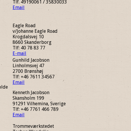
Tlf. 49190061 / 35830033
Email
Eagle Road
v/Johanne Eagle Road
Krogdalsvej 10
8660 Skanderborg
Tlf: 40 78 83 77
E-mail
Gunhild Jacobson
Linholmsvej 47
2700 Brønshøj
Tlf: +46 7611 34567
Email
olde
Kenneth Jacobson
Skansholm 199
91291 Vilhemina, Sverige
Tlf: +46 7761 466 789
Email
Trommeværkstedet