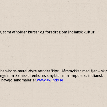
v, samt afholder kurser og foredrag om Indiansk kultur.
i ben-horn-metal-dyre tænder/klør. Hårsmykker med fjer – skj
nge mm. Samiske renhorns smykker mm. Import as indiansk
 navajo sandmalerier.
www.4winds.se