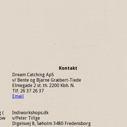
Kontakt
Dream Catching ApS
v/ Bente og Bjarne Græbert-Tiede
Elmegade 2 st. th. 2200 Kbh. N.
Tlf. 26 37 26 37
Email
 (
Indiworkshops.dk
low
v/Peter Tillge
Digelsvej 8, Søholm 3480 Fredensborg