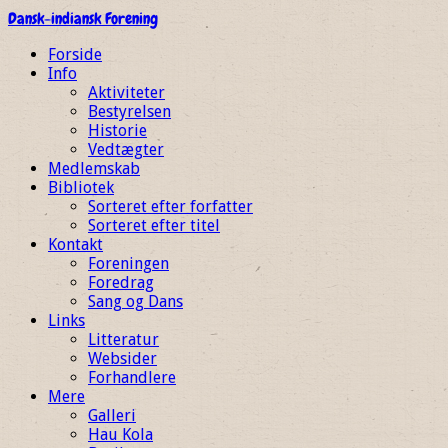
Dansk-indiansk Forening
Forside
Info
Aktiviteter
Bestyrelsen
Historie
Vedtægter
Medlemskab
Bibliotek
Sorteret efter forfatter
Sorteret efter titel
Kontakt
Foreningen
Foredrag
Sang og Dans
Links
Litteratur
Websider
Forhandlere
Mere
Galleri
Hau Kola