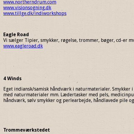
www.northerndrum.com
www.visionsogning.dk
www.tillge.dk/indiworkshops
Eagle Road
Vi sælger Tipier, smykker, røgelse, trommer, bøger, cd-er m
www.eagleroad.dk
4 Winds
Eget indiansk/samisk håndværk i naturmaterialer. Smykker 
med naturmaterialer mm. Lædertasker med pels, medicinpu
håndværk, sølv smykker og perlearbejde, håndlavede pile og
Trommeværkstedet