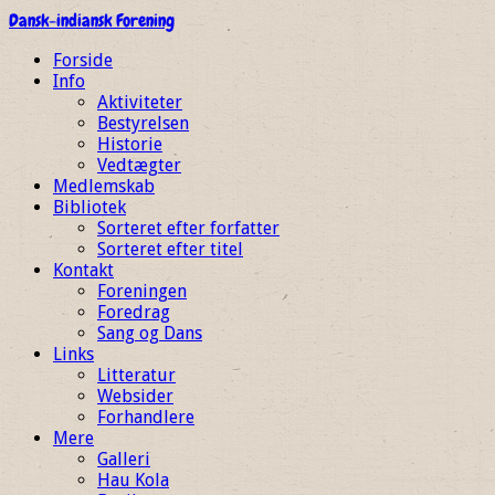
Dansk-indiansk Forening
Forside
Info
Aktiviteter
Bestyrelsen
Historie
Vedtægter
Medlemskab
Bibliotek
Sorteret efter forfatter
Sorteret efter titel
Kontakt
Foreningen
Foredrag
Sang og Dans
Links
Litteratur
Websider
Forhandlere
Mere
Galleri
Hau Kola