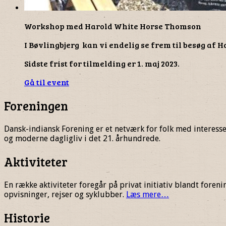
Workshop med Harold White Horse Thomson
I Bøvlingbjerg kan vi endelig se frem til besøg af Ha
Sidste frist for tilmelding er 1. maj 2023.
Gå til event
Foreningen
Dansk-indiansk Forening er et netværk for folk med interess
og moderne dagligliv i det 21. århundrede.
Aktiviteter
En række aktiviteter foregår på privat initiativ blandt for
opvisninger, rejser og syklubber.
Læs mere…
Historie