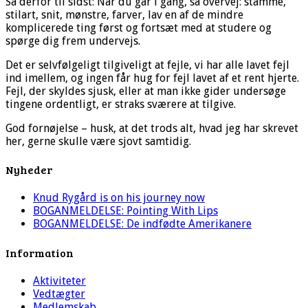
Så derfor til sidst: Når du går i gang, så overvej: stamme,
stilart, snit, mønstre, farver, lav en af de mindre
komplicerede ting først og fortsæt med at studere og
spørge dig frem undervejs.
Det er selvfølgeligt tilgiveligt at fejle, vi har alle lavet fejl
ind imellem, og ingen får hug for fejl lavet af et rent hjerte.
Fejl, der skyldes sjusk, eller at man ikke gider undersøge
tingene ordentligt, er straks sværere at tilgive.
God fornøjelse – husk, at det trods alt, hvad jeg har skrevet
her, gerne skulle være sjovt samtidig.
Nyheder
Knud Rygård is on his journey now
BOGANMELDELSE: Pointing With Lips
BOGANMELDELSE: De indfødte Amerikanere
Information
Aktiviteter
Vedtægter
Medlemskab