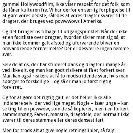
gammel Hollywoodfilm, ikke viser respekt for det folk, som
de låner kulturen fra. Vi har derfor en særlig forpligtelse til
at gøre vores bedste, således at vores dragter svarer til de
dragter, der bruges ved powwwows i Amerika.
Og det bringer os tilbage til udgangspunktet: Når der ikke
er en facitliste over dragter, hvordan sikrer man sig så, at
man ikke kommer galt afsted og uforvarende bliver en
omvandrende fornærmelse? Der er desværre ingen nemme
svar.
Selv de af os, der har studeret dans og dragter i mange år,
ved ikke alt, og man kan godt risikere at få et forkert svar.
Man kan også risikere at få to modstridende svar, hvis man
spørger to forskellige – og så er man jo først rigtig
forvirret.
Og for at gøre det rigtig galt, er det heller ikke alle
indianere selv, der ved lige meget. Nogle – især unge – kan
se ting til en powwow, som de så kopierer, men i en forkert
sammenhæng. Farver, mønstre, dragtdele, der normalt ikke
svarer til deres stamme eller deres dansestilart.
Men for trods alt at give nogle retningslinier, så følg