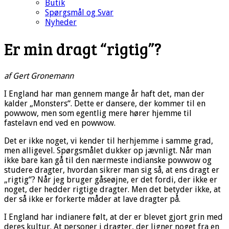
Butik
Spørgsmål og Svar
Nyheder
Er min dragt “rigtig”?
af Gert Gronemann
I England har man gennem mange år haft det, man der
kalder „Monsters“. Dette er dansere, der kommer til en
powwow, men som egentlig mere hører hjemme til
fastelavn end ved en powwow.
Det er ikke noget, vi kender til herhjemme i samme grad,
men alligevel. Spørgsmålet dukker op jævnligt. Når man
ikke bare kan gå til den nærmeste indianske powwow og
studere dragter, hvordan sikrer man sig så, at ens dragt er
„rigtig“? Når jeg bruger gåseøjne, er det fordi, der ikke er
noget, der hedder rigtige dragter. Men det betyder ikke, at
der så ikke er forkerte måder at lave dragter på.
I England har indianere følt, at der er blevet gjort grin med
deres kultur. At personer i dragter, der ligner noget fra en