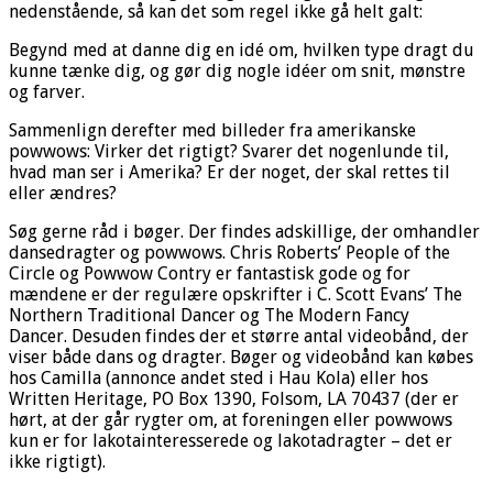
nedenstående, så kan det som regel ikke gå helt galt:
Begynd med at danne dig en idé om, hvilken type dragt du
kunne tænke dig, og gør dig nogle idéer om snit, mønstre
og farver.
Sammenlign derefter med billeder fra amerikanske
powwows: Virker det rigtigt? Svarer det nogenlunde til,
hvad man ser i Amerika? Er der noget, der skal rettes til
eller ændres?
Søg gerne råd i bøger. Der findes adskillige, der omhandler
danse­dragter og powwows. Chris Roberts’ People of the
Circle og Powwow Contry er fantastisk gode og for
mændene er der regulære opskrifter i C. Scott Evans’ The
Northern Traditional Dancer og The Modern Fancy
Dancer. Desuden findes der et større antal videobånd, der
viser både dans og dragter. Bøger og videobånd kan købes
hos Camilla (annonce andet sted i Hau Kola) eller hos
Written Heritage, PO Box 1390, Folsom, LA 70437 (der er
hørt, at der går rygter om, at foreningen eller powwows
kun er for lakotainteresserede og lakotadragter – det er
ikke rigtigt).