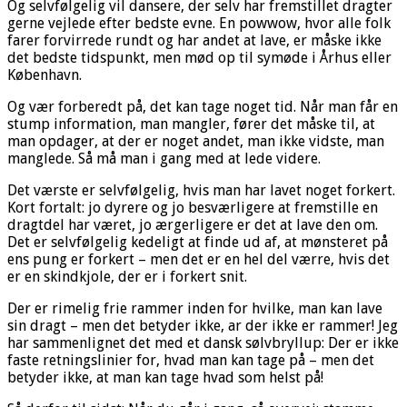
Og selvfølgelig vil dansere, der selv har fremstillet dragter
gerne vejlede efter bedste evne. En powwow, hvor alle folk
farer forvirrede rundt og har andet at lave, er måske ikke
det bedste tidspunkt, men mød op til symøde i Århus eller
København.
Og vær forberedt på, det kan tage noget tid. Når man får en
stump information, man mangler, fører det måske til, at
man opdager, at der er noget andet, man ikke vidste, man
manglede. Så må man i gang med at lede videre.
Det værste er selvfølgelig, hvis man har lavet noget forkert.
Kort fortalt: jo dyrere og jo besværligere at fremstille en
dragtdel har været, jo ærgerligere er det at lave den om.
Det er selvfølgelig kedeligt at finde ud af, at mønsteret på
ens pung er forkert – men det er en hel del værre, hvis det
er en skindkjole, der er i forkert snit.
Der er rimelig frie rammer inden for hvilke, man kan lave
sin dragt – men det betyder ikke, ar der ikke er rammer! Jeg
har sammenlignet det med et dansk sølvbryllup: Der er ikke
faste retningslinier for, hvad man kan tage på – men det
betyder ikke, at man kan tage hvad som helst på!