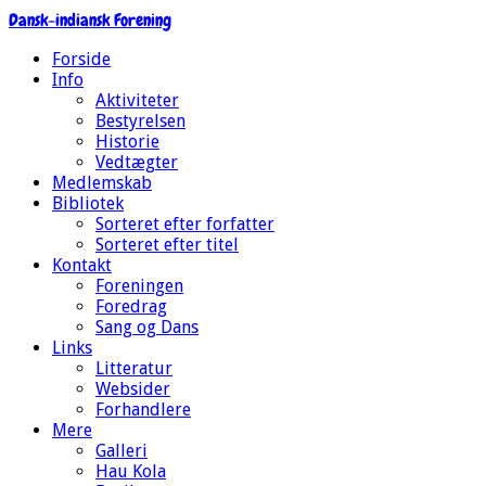
Dansk-indiansk Forening
Forside
Info
Aktiviteter
Bestyrelsen
Historie
Vedtægter
Medlemskab
Bibliotek
Sorteret efter forfatter
Sorteret efter titel
Kontakt
Foreningen
Foredrag
Sang og Dans
Links
Litteratur
Websider
Forhandlere
Mere
Galleri
Hau Kola